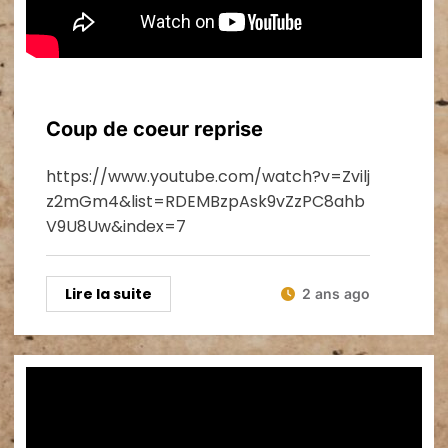
News
Coup de coeur reprise
https://www.youtube.com/watch?v=Zvilj
z2mGm4&list=RDEMBzpAsk9vZzPC8ahb
V9U8Uw&index=7
Lire la suite
2 ans ago