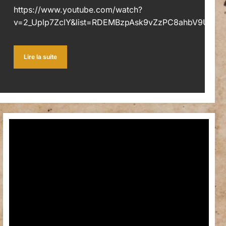
https://www.youtube.com/watch?
v=2_Uplp7ZclY&list=RDEMBzpAsk9vZzPC8ahbV9U8Uw
Lire la suite